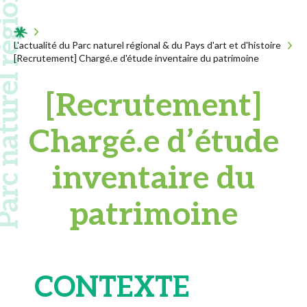
 naturel régional
Acceuil
L'actualité du Parc naturel régional & du Pays d'art et d'histoire
[Recrutement] Chargé.e d'étude inventaire du patrimoine
[Recrutement]
Chargé.e d’étude
inventaire du
patrimoine
CONTEXTE