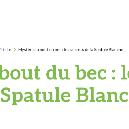
istoire
Mystère au bout du bec : les secrets de la Spatule Blanche
out du bec : l
 Spatule Blan