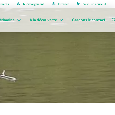
ements
Téléchargement
Intranet
J’ai vu un écureuil
trimoine
A la découverte
Gardons le contact