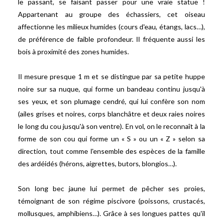
le passant, se faisant passer pour une vraie statue !
Appartenant au groupe des échassiers, cet oiseau
affectionne les milieux humides (cours d'eau, étangs, lacs…),
de préférence de faible profondeur. Il fréquente aussi les
bois à proximité des zones humides.
Il mesure presque 1 m et se distingue par sa petite huppe
noire sur sa nuque, qui forme un bandeau continu jusqu'à
ses yeux, et son plumage cendré, qui lui confère son nom
(ailes grises et noires, corps blanchâtre et deux raies noires
le long du cou jusqu'à son ventre). En vol, on le reconnaît à la
forme de son cou qui forme un « S » ou un « Z » selon sa
direction, tout comme l'ensemble des espèces de la famille
des ardéidés (hérons, aigrettes, butors, blongios…).
Son long bec jaune lui permet de pêcher ses proies,
témoignant de son régime piscivore (poissons, crustacés,
mollusques, amphibiens…). Grâce à ses longues pattes qu'il