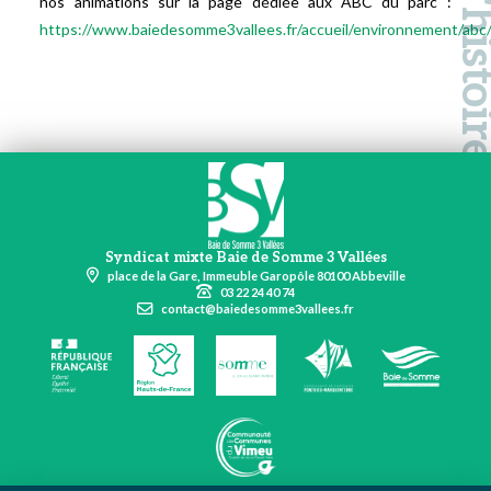
nos animations sur la page dédiée aux ABC du parc :
https://www.baiedesomme3vallees.fr/accueil/environnement/abc
Syndicat mixte Baie de Somme 3 Vallées
place de la Gare, Immeuble Garopôle 80100 Abbeville
03 22 24 40 74
contact@baiedesomme3vallees.fr