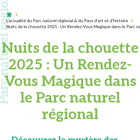
 naturel régional
Acceuil
L'actualité du Parc naturel régional & du Pays d'art et d'histoire
Nuits de la chouette 2025 : Un Rendez-Vous Magique dans le Parc na
Nuits de la chouette
2025 : Un Rendez-
Vous Magique dans
le Parc naturel
régional