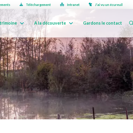
ements
Téléchargement
Intranet
J’ai vu un écureuil
trimoine
A la découverte
Gardons le contact