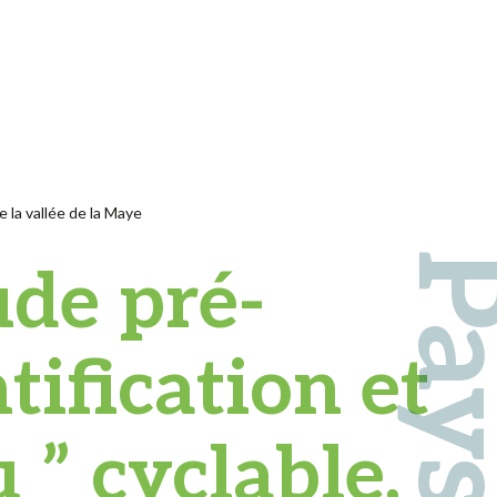
e la vallée de la Maye
ude pré-
tification et
 ” cyclable,