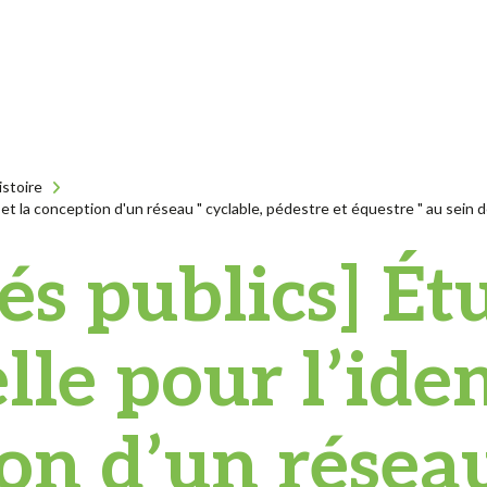
istoire
et la conception d'un réseau " cyclable, pédestre et équestre " au sein d
s publics] Ét
le pour l’iden
on d’un réseau