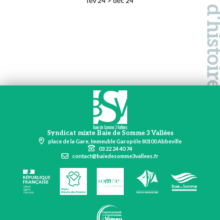
fév 24 > déc 24
Syndicat mixte Baie de Somme 3 Vallées
place de la Gare, Immeuble Garopôle 80100 Abbeville
03 22 24 40 74
contact@baiedesomme3vallees.fr