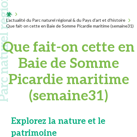
 naturel régional
Acceuil
L'actualité du Parc naturel régional & du Pays d'art et d'histoire
Que fait-on cette en Baie de Somme Picardie maritime (semaine31)
Que fait-on cette en
Baie de Somme
Picardie maritime
(semaine31)
Explorez la nature et le
patrimoine