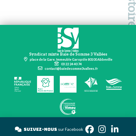
Syndicat mixte Baie de Somme 3 Vallées
place de la Gare, Immeuble Garopôle 80100 Abbeville
03 22 24 40 74
contact@baiedesomme3vallees.fr
Suivez-nous
sur Faceboo