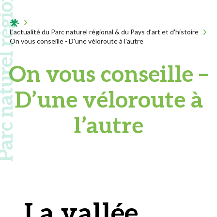
 naturel régional
Acceuil
L'actualité du Parc naturel régional & du Pays d'art et d'histoire
On vous conseille - D'une véloroute à l'autre
On vous conseille –
D’une véloroute à
l’autre
La vallée