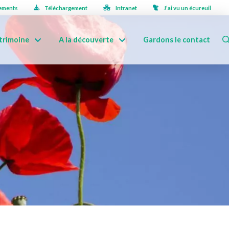
ements
Téléchargement
Intranet
J’ai vu un écureuil
trimoine
A la découverte
Gardons le contact