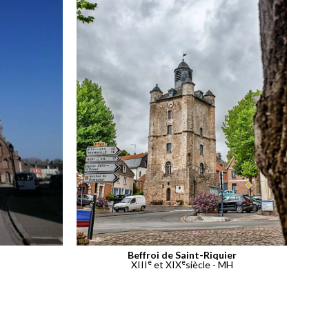
Beffroi de Saint-Riquier
e
e
XIII
et XIX
siècle - MH