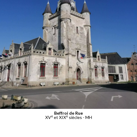
Beffroi de Rue
e
e
XV
et XIX
siècles - MH