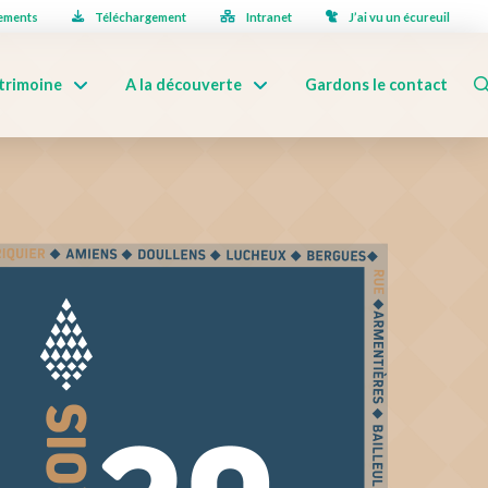
ements
Téléchargement
Intranet
J’ai vu un écureuil
trimoine
A la découverte
Gardons le contact