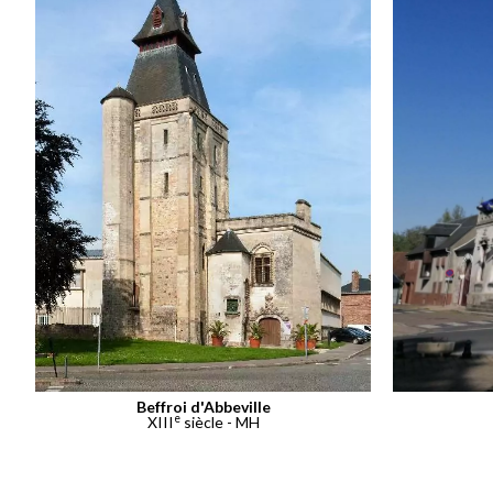
Beffroi d'Abbeville
e
XIII
siècle - MH