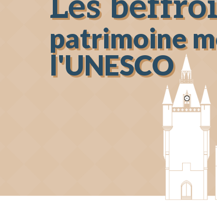
Les beffroi
patrimoine m
l'UNESCO