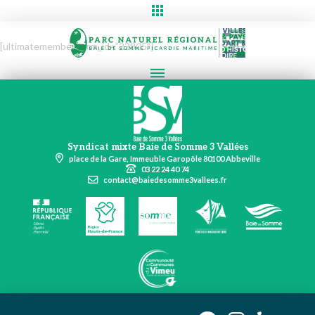
[ultimatemember form_id=”22805″]
Syndicat mixte Baie de Somme 3 Vallées
place de la Gare, Immeuble Garopôle 80100 Abbeville
03 22 24 40 74
contact@baiedesomme3vallees.fr