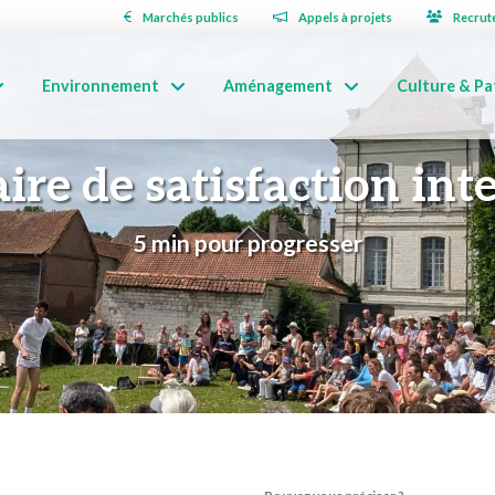
Marchés publics
Appels à projets
Recrut
Environnement
Aménagement
Culture & Pa
ire de satisfaction int
5 min pour progresser