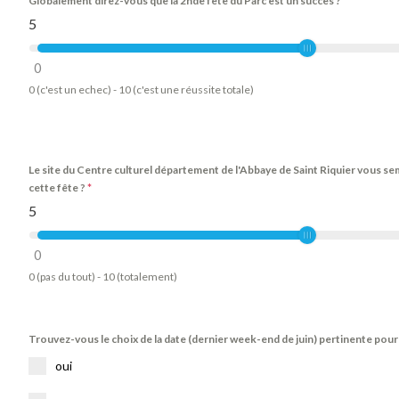
Globalement direz-vous que la 2nde fête du Parc est un succès ?
*
5
0
0 (c'est un echec) - 10 (c'est une réussite totale)
Le site du Centre culturel département de l'Abbaye de Saint Riquier vous semb
cette fête ?
*
5
0
0 (pas du tout) - 10 (totalement)
Trouvez-vous le choix de la date (dernier week-end de juin) pertinente pour 
oui