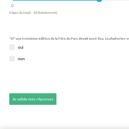
0
0 (pas du tout) - 10 (totalement)
“Si" une troisième édition de la Fête du Parc devait avoir lieu, souhaiteriez-v
oui
non
Je valide mes réponses