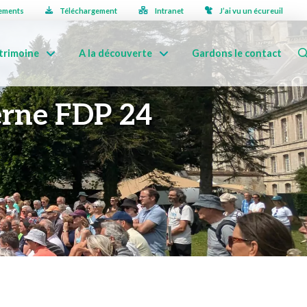
ements
Téléchargement
Intranet
J’ai vu un écureuil
trimoine
A la découverte
Gardons le contact
erne FDP 24