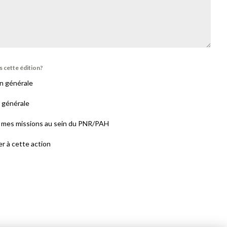
s cette édition?
on générale
n générale
e mes missions au sein du PNR/PAH
er à cette action