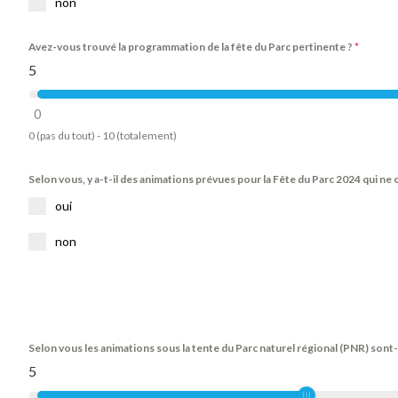
non
Avez-vous trouvé la programmation de la fête du Parc pertinente ?
*
5
0
0 (pas du tout) - 10 (totalement)
Selon vous, y a-t-il des animations prévues pour la Fête du Parc 2024 qui ne
oui
non
Selon vous les animations sous la tente du Parc naturel régional (PNR) sont
5