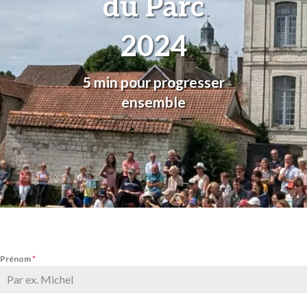
du Parc
2024
5 min pour progresser
ensemble
Prénom
*