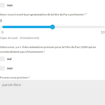
non
Avez-vous trouvé la programmation de la fête du Parc pertinente ?
*
5
0
10
0 (pas du tout) - 10 (totalement)
Selon vous, y a-t-il des animations prévues pour la Fête du Parc 2024 qui ne
conviendraient pas à l’événement ?
oui
non
Pouvez vous préciser ?