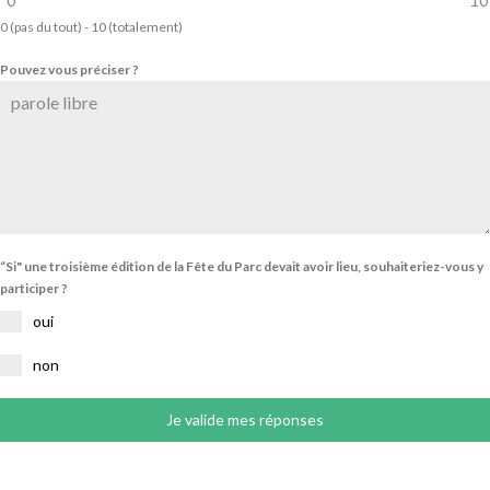
0
10
0 (pas du tout) - 10 (totalement)
Pouvez vous préciser ?
“Si" une troisième édition de la Fête du Parc devait avoir lieu, souhaiteriez-vous y
participer ?
oui
non
Je valide mes réponses