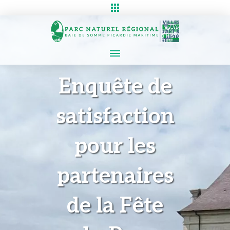
Enquête de
satisfaction
pour les
partenaires
de la Fête