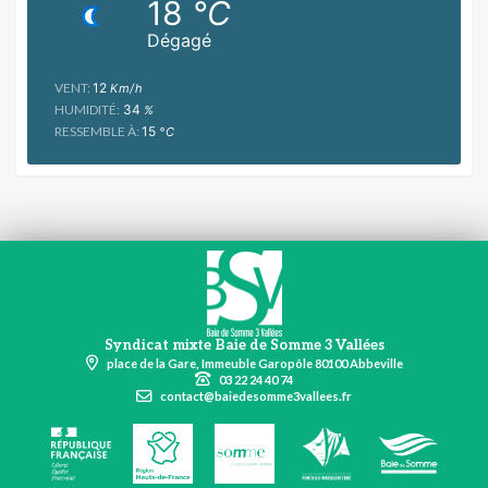
18
°C
Dégagé
VENT:
12
Km/h
HUMIDITÉ:
34
%
RESSEMBLE À:
15
°C
Syndicat mixte Baie de Somme 3 Vallées
place de la Gare, Immeuble Garopôle 80100 Abbeville
03 22 24 40 74
contact@baiedesomme3vallees.fr