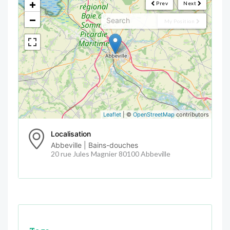
+
Prev
Next
−
My Position
Leaflet
| ©
OpenStreetMap
contributors
Localisation
Abbeville | Bains-douches
20 rue Jules Magnier 80100 Abbeville