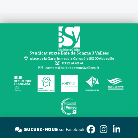
Syndicat mixte Baie de Somme 3 Vallées
place de la Gare, Immeuble Garopôle 80100 Abbeville
03 22 24 40 74
contact@baiedesomme3vallees.fr
Suivez-nous
sur Faceb