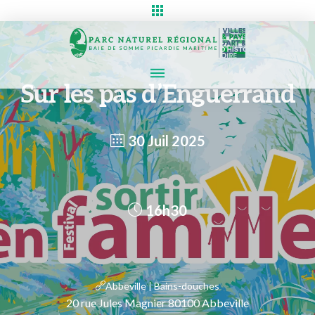
Sur les pas d’Enguerrand
30 Juil 2025
16h30
Abbeville | Bains-douches
20 rue Jules Magnier 80100 Abbeville