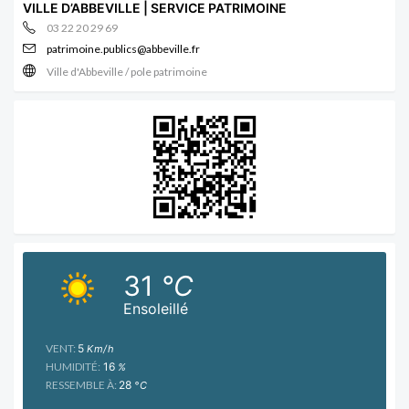
VILLE D’ABBEVILLE | SERVICE PATRIMOINE
03 22 20 29 69
patrimoine.publics@abbeville.fr
Ville d'Abbeville / pole patrimoine
31
°C
Ensoleillé
VENT:
5
Km/h
HUMIDITÉ:
16
%
RESSEMBLE À:
28
°C