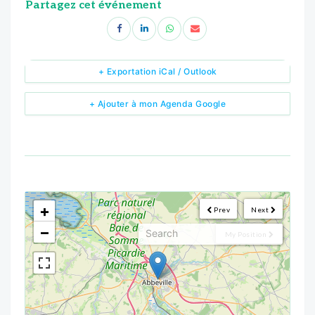
Partagez cet événement
+ Exportation iCal / Outlook
+ Ajouter à mon Agenda Google
<!--
-->
+
Prev
Next
−
My Position