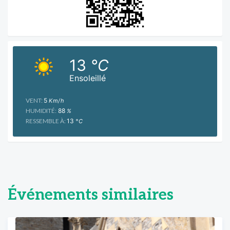
13
°C
Ensoleillé
VENT:
5
Km/h
HUMIDITÉ:
88
%
RESSEMBLE À:
13
°C
Événements similaires