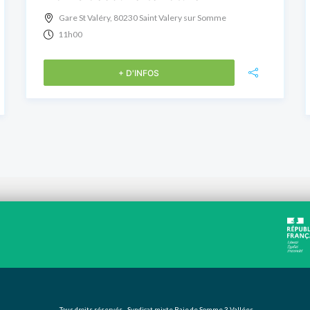
Gare St Valéry, 80230 Saint Valery sur Somme
11h00
+ D'INFOS
Tous droits réservés - Syndicat mixte Baie de Somme 3 Vallées