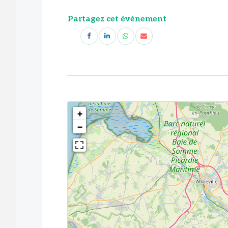
Partagez cet événement
<!--
-->
+
−