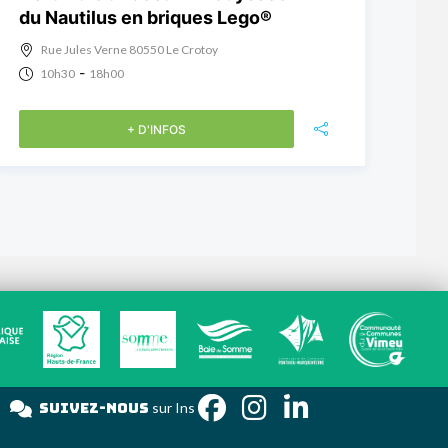
du Nautilus en briques Lego®
Rue Jules Verne 80550 Le Crotoy
-
10h30
18h00
+ D'INFOS
Suivez-nous
sur Insta