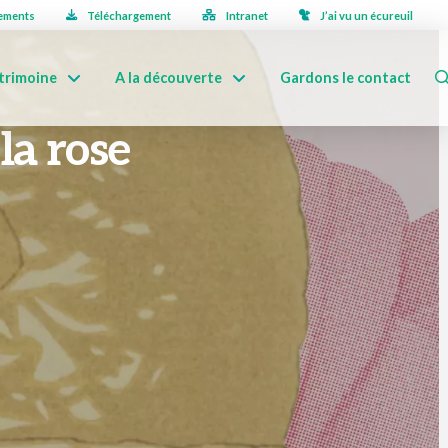
ements
Téléchargement
Intranet
J’ai vu un écureuil
trimoine
A la découverte
Gardons le contact
la rose