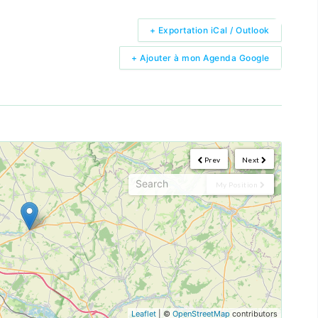
+ Exportation iCal / Outlook
+ Ajouter à mon Agenda Google
Prev
Next
My Position
Leaflet
| ©
OpenStreetMap
contributors