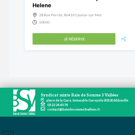
Helene
28 Rue Perrée, 80410 Cayeux-sur-Mer
10h00
JE RÉSERVE
Syndicat mixte Baie de Somme 3 Vallées
place de la Gare, Immeuble Garopôle 80100 Abbeville
03 22 24 40 74
contact@baiedesomme3vallees.fr