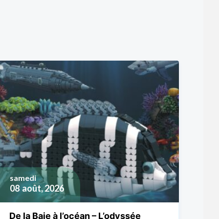
samedi
08
août, 2026
De la Baie à l’océan – L’odyssée