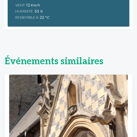
VENT:
12
Km/h
HUMIDITÉ:
53
%
RESSEMBLE À:
22
°C
Événements similaires