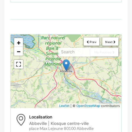
<!--
-->
+
Prev
Next
−
My Position
Leaflet
| ©
OpenStreetMap
contributors
Localisation
Abbeville | Kiosque centre-ville
place Max Lejeune 80100 Abbeville