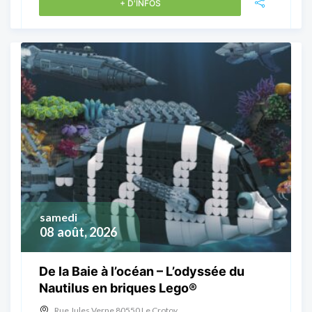
+ D'INFOS
samedi
08
août, 2026
De la Baie à l’océan – L’odyssée du
Nautilus en briques Lego®
Rue Jules Verne 80550 Le Crotoy