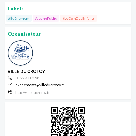
Labels
#Événement
#JeunePublic
#LeCoinDesEnfants
Organisateur
VILLE DU CROTOY
03 22 31 02 98
evenements@villeducrotoy.fr
http://villeducrotoy.fr