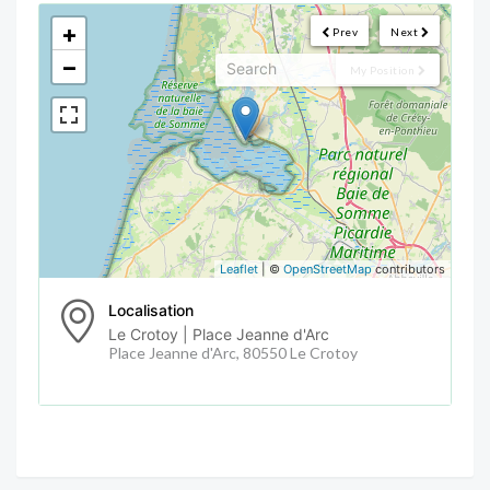
<!--
-->
+
Prev
Next
−
My Position
Leaflet
| ©
OpenStreetMap
contributors
Localisation
Le Crotoy | Place Jeanne d'Arc
Place Jeanne d'Arc, 80550 Le Crotoy