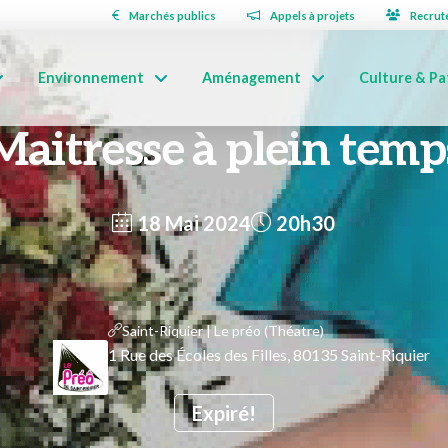
Marchés publics
Appels à projets
Recrut
Environnement
Aménagement
Culture & Pa
Maitresse à plein temp
18 Mai 2024
20h30
Saint-Riquier | Le préo (Théatre)
1 Rue des Écoles des Filles, 80135 Saint-Riquier
Expiré!