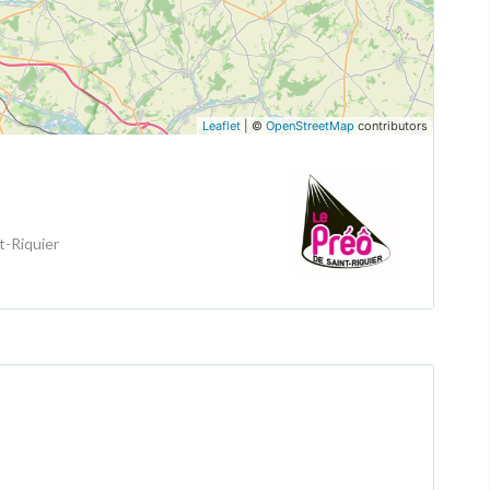
Leaflet
| ©
OpenStreetMap
contributors
t-Riquier