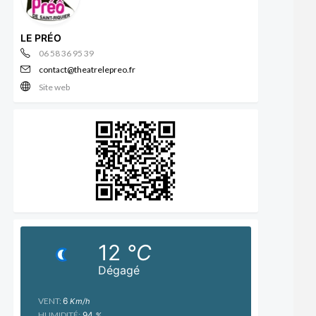
LE PRÉO
06 58 36 95 39
contact@theatrelepreo.fr
Site web
12
°C
Dégagé
VENT:
6
Km/h
HUMIDITÉ:
94
%