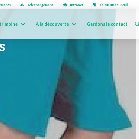
ements
Téléchargement
Intranet
J’ai vu un écureuil
trimoine
A la découverte
Gardons le contact
s