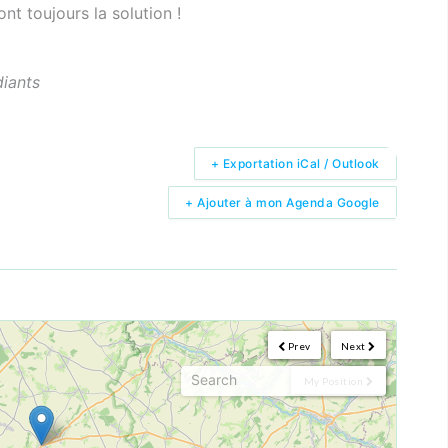
nt toujours la solution !
diants
+ Exportation iCal / Outlook
+ Ajouter à mon Agenda Google
Prev
Next
My Position