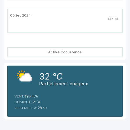
06 Sep 2024
14h00 -
Active Occurrence
32
°C
Partiellement nuageux
VENT:
19
Km/h
HUMIDITÉ:
21
%
RESSEMBLE À:
28
°C