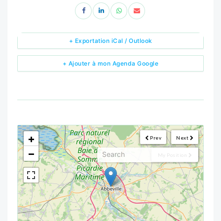
+ Exportation iCal / Outlook
+ Ajouter à mon Agenda Google
<!--
-->
+
Prev
Next
−
My Position