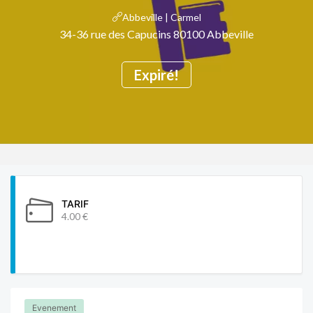
Abbeville | Carmel
34-36 rue des Capucins 80100 Abbeville
Expiré!
TARIF
4.00 €
Evenement