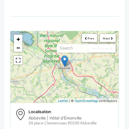
<!--
-->
+
Prev
Next
−
My Position
Leaflet
| ©
OpenStreetMap
contributors
Localisation
Abbeville | Hôtel d'Émonville
26 place Clemenceau 80100 Abbeville