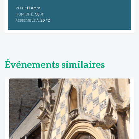
VENT:
11
Km/h
HUMIDITÉ:
56
%
RESSEMBLE À:
20
°C
Événements similaires