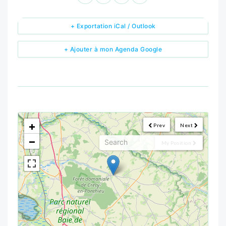
+ Exportation iCal / Outlook
+ Ajouter à mon Agenda Google
<!--
-->
+
Prev
Next
−
My Position