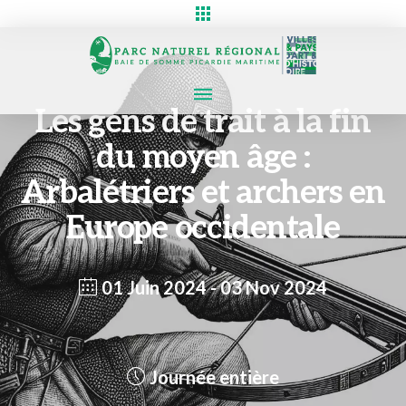
Les gens de trait à la fin
du moyen âge :
Arbalétriers et archers en
Europe occidentale
01 Juin 2024
- 03 Nov 2024
Journée entière