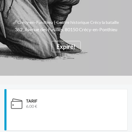
Crécy-en-Ponthieu | Centre historique Crécy la bataille
362, Avenue des Fusillés. 80150 Crécy-en-Ponthieu
Expiré!
TARIF
6.00 €