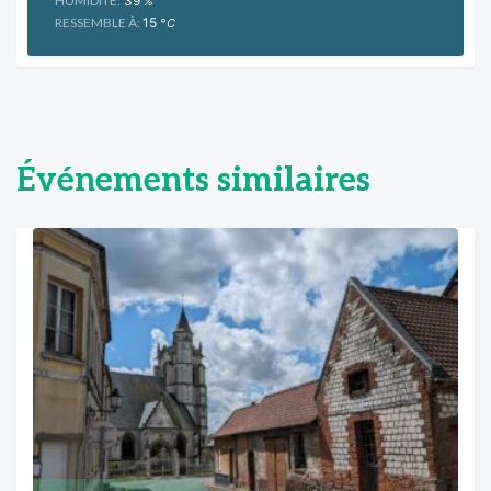
HUMIDITÉ:
39
%
RESSEMBLE À:
15
°C
Événements similaires