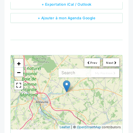
+ Exportation iCal / Outlook
+ Ajouter à mon Agenda Google
<!--
-->
+
Prev
Next
−
My Position
Leaflet
| ©
OpenStreetMap
contributors