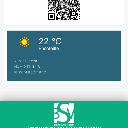
22
°C
Ensoleillé
VENT:
11
Km/h
HUMIDITÉ:
34
%
RESSEMBLE À:
19
°C