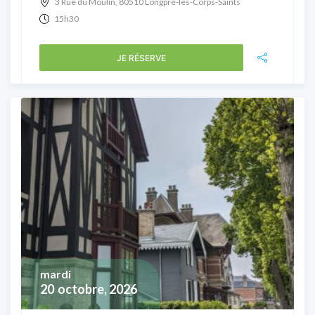
3 Rue du Moulin, 80510 Longpré-les-Corps-Saints
15h30
JE RÉSERVE
mardi
20
octobre, 2026