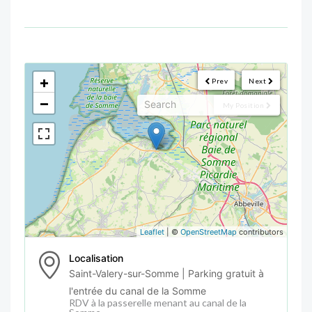
<!--
-->
+
Prev
Next
−
My Position
Leaflet
| ©
OpenStreetMap
contributors
Localisation
Saint-Valery-sur-Somme | Parking gratuit à
l'entrée du canal de la Somme
RDV à la passerelle menant au canal de la