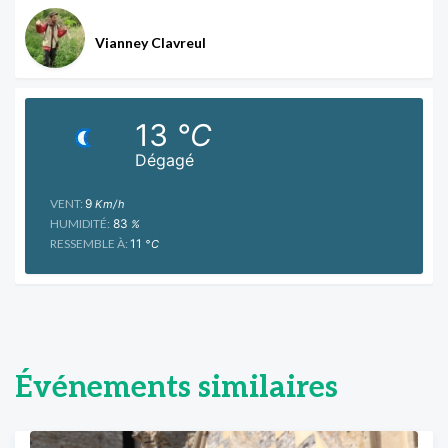
Vianney Clavreul
13
°C
Dégagé
VENT:
9
Km/h
HUMIDITÉ:
83
%
RESSEMBLE À:
11
°C
Événements similaires