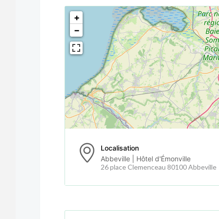
<!--
-->
+
−
Localisation
Abbeville | Hôtel d'Émonville
26 place Clemenceau 80100 Abbeville