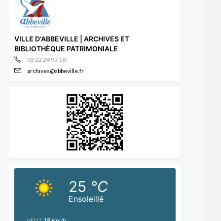
VILLE D'ABBEVILLE | ARCHIVES ET
BIBLIOTHÈQUE PATRIMONIALE
03 22 24 95 16
archives@abbeville.fr
25
°C
Ensoleillé
VENT:
18
Km/h