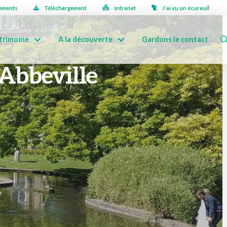
ements
Téléchargement
Intranet
J’ai vu un écureuil
trimoine
A la découverte
Gardons le contact
d’Abbeville
e