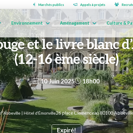
Marchés publics
Appels à projets
Recrut
Environnement
Aménagement
Culture & Pa
ouge et le livre blanc 
(12-16 ème siècle)
10 Juin 2025
18h00
26 place Clemenceau 80100 Abbevill
Abbeville | Hôtel d'Émonville
Expiré!