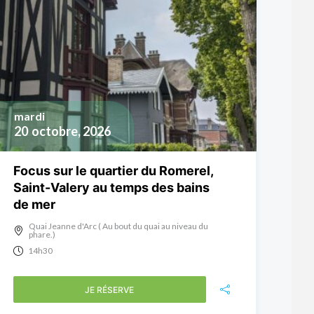
mardi
20
octobre, 2026
Focus sur le quartier du Romerel,
Saint-Valery au temps des bains
de mer
Quai Jeanne d'Arc ( Au bout du quai au niveau du
phare.)
14h30
JE RÉSERVE