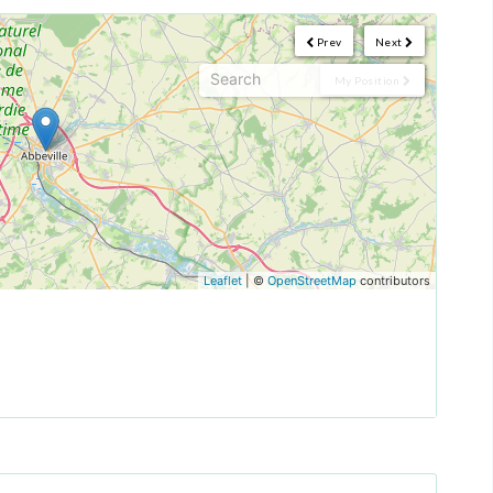
Prev
Next
My Position
Leaflet
| ©
OpenStreetMap
contributors