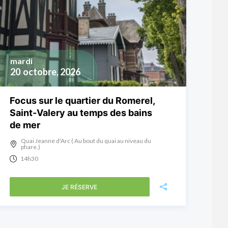
mardi
20
octobre, 2026
Focus sur le quartier du Romerel,
Saint-Valery au temps des bains
de mer
Quai Jeanne d'Arc ( Au bout du quai au niveau du
phare.)
14h30
JE RÉSERVE