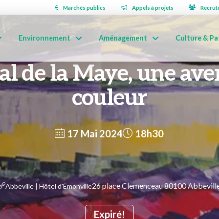
Marchés publics
Appels à projets
Recrut
Environnement
Aménagement
Culture & Pa
al de la Maye, une av
couleur
17 Mai 2024
18h30
26 place Clemenceau 80100 Abbevill
Abbeville | Hôtel d'Émonville
Expiré!