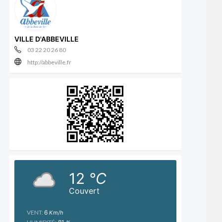
VILLE D'ABBEVILLE
03 22 20 26 80
http://abbeville.fr
12
°C
Couvert
VENT:
6
Km/h