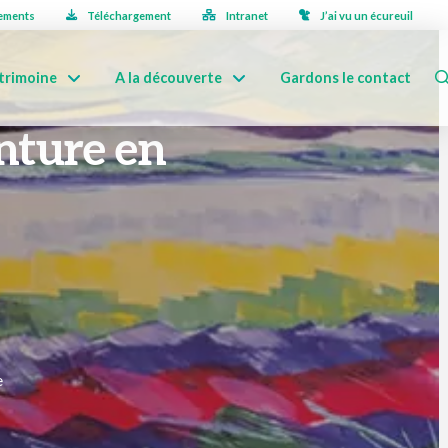
ements
Téléchargement
Intranet
J’ai vu un écureuil
trimoine
A la découverte
Gardons le contact
enture en
e