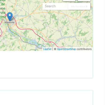
My Position
Leaflet
| ©
OpenStreetMap
contributors