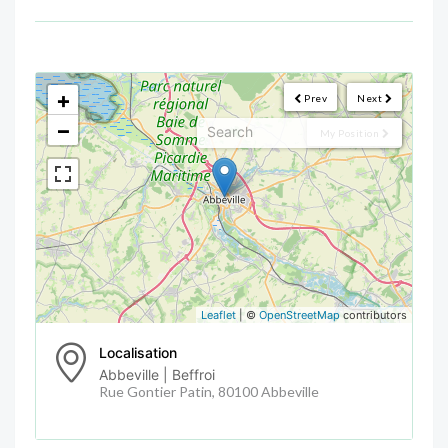
<!--
-->
+
Prev
Next
−
My Position
Leaflet
| ©
OpenStreetMap
contributors
Localisation
Abbeville | Beffroi
Rue Gontier Patin, 80100 Abbeville