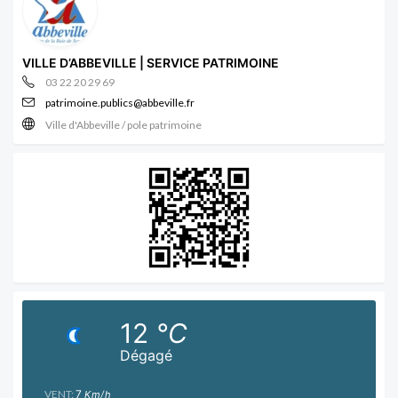
VILLE D’ABBEVILLE | SERVICE PATRIMOINE
03 22 20 29 69
patrimoine.publics@abbeville.fr
Ville d'Abbeville / pole patrimoine
12
°C
Dégagé
VENT:
7
Km/h