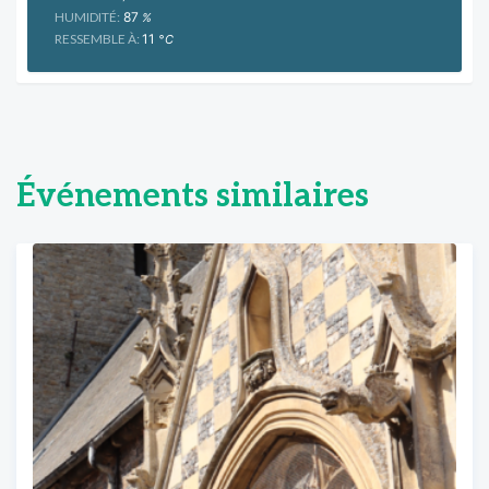
HUMIDITÉ:
87
%
RESSEMBLE À:
11
°C
Événements similaires