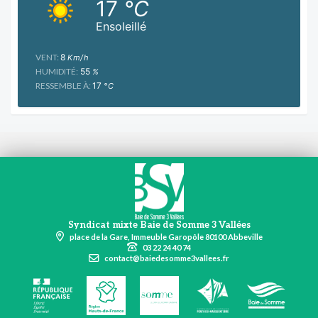
17
°C
Ensoleillé
VENT:
8
Km/h
HUMIDITÉ:
55
%
RESSEMBLE À:
17
°C
Syndicat mixte Baie de Somme 3 Vallées
place de la Gare, Immeuble Garopôle 80100 Abbeville
03 22 24 40 74
contact@baiedesomme3vallees.fr