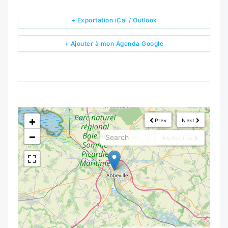
+ Exportation iCal / Outlook
+ Ajouter à mon Agenda Google
<!--
-->
+
Prev
Next
−
My Position