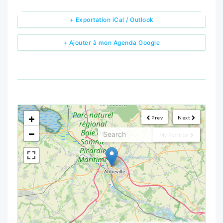
+ Exportation iCal / Outlook
+ Ajouter à mon Agenda Google
<!--
-->
+
Prev
Next
−
My Position