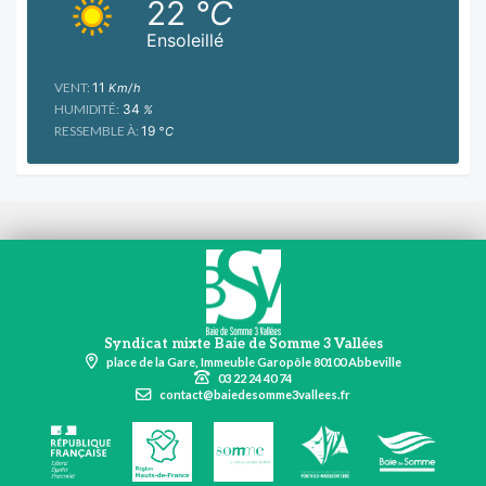
22
°C
Ensoleillé
VENT:
11
Km/h
HUMIDITÉ:
34
%
RESSEMBLE À:
19
°C
Syndicat mixte Baie de Somme 3 Vallées
place de la Gare, Immeuble Garopôle 80100 Abbeville
03 22 24 40 74
contact@baiedesomme3vallees.fr