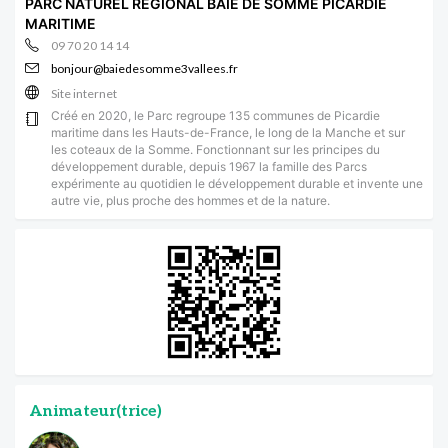
PARC NATUREL RÉGIONAL BAIE DE SOMME PICARDIE
MARITIME
09 70 20 14 14
bonjour@baiedesomme3vallees.fr
Site internet
Créé en 2020, le Parc regroupe 135 communes de Picardie
maritime dans les Hauts-de-France, le long de la Manche et sur
les coteaux de la Somme. Fonctionnant sur les principes du
développement durable, depuis 1967 la famille des Parcs
expérimente au quotidien le développement durable et invente une
autre vie, plus proche des hommes et de la nature.
Animateur(trice)