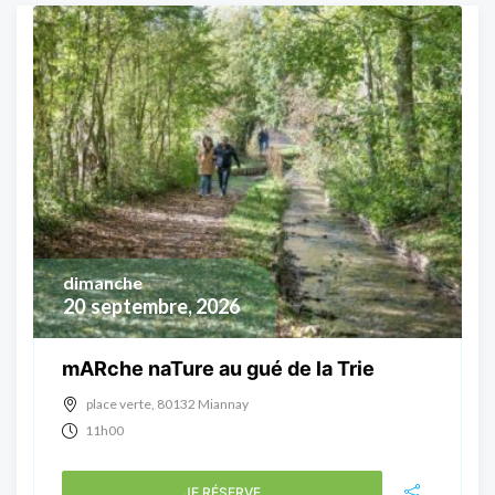
dimanche
20
septembre, 2026
mARche naTure au gué de la Trie
place verte, 80132 Miannay
11h00
JE RÉSERVE