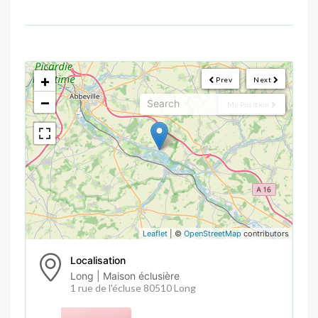
<!--
-->
+
Prev
Next
−
My Position
Leaflet
| ©
OpenStreetMap
contributors
Localisation
Long | Maison éclusière
1 rue de l'écluse 80510 Long