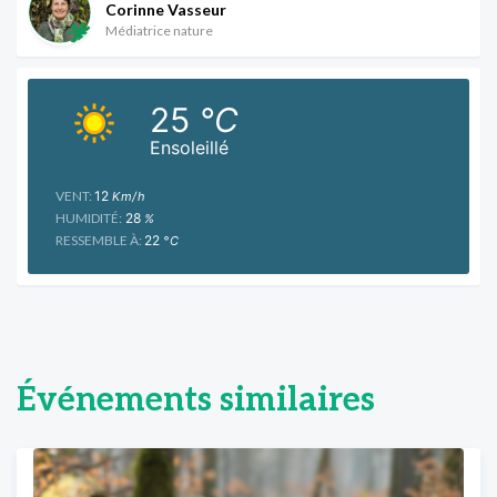
Corinne Vasseur
Médiatrice nature
25
°C
Ensoleillé
VENT:
12
Km/h
HUMIDITÉ:
28
%
RESSEMBLE À:
22
°C
Événements similaires