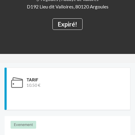
D192 Lieu dit Valloires, 80120 Argoules
Expiré!
TARIF
10.50 €
Evenement