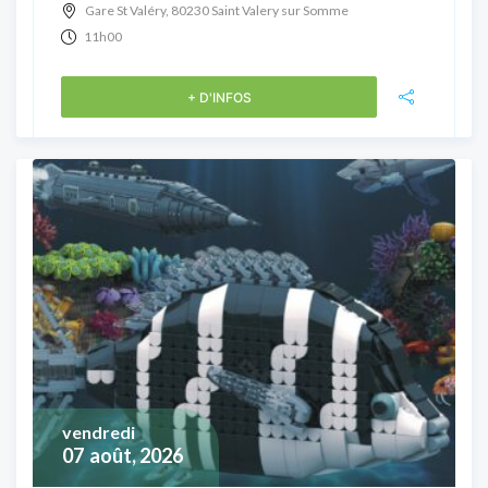
Gare St Valéry, 80230 Saint Valery sur Somme
11h00
+ D'INFOS
vendredi
07
août, 2026