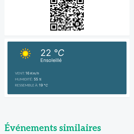
22
°C
Ensoleillé
VENT:
16
Km/h
HUMIDITÉ:
55
%
RESSEMBLE À:
19
°C
Événements similaires