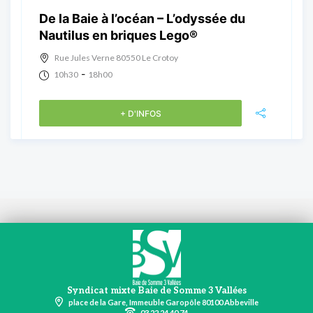
De la Baie à l’océan – L’odyssée du
Nautilus en briques Lego®
Rue Jules Verne 80550 Le Crotoy
-
10h30
18h00
+ D'INFOS
Syndicat mixte Baie de Somme 3 Vallées
place de la Gare, Immeuble Garopôle 80100 Abbeville
03 22 24 40 74