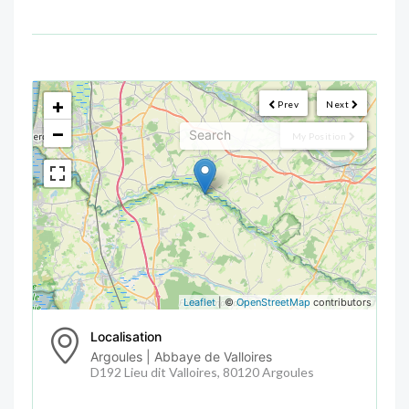
<!--
-->
+
Prev
Next
−
My Position
Leaflet
| ©
OpenStreetMap
contributors
Localisation
Argoules | Abbaye de Valloires
D192 Lieu dit Valloires, 80120 Argoules