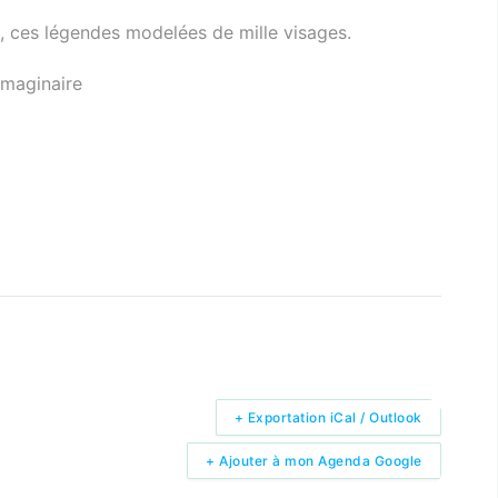
s, ces légendes modelées de mille visages.
imaginaire
+ Exportation iCal / Outlook
+ Ajouter à mon Agenda Google