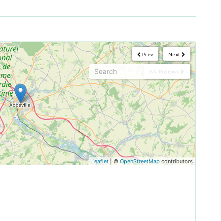
Prev
Next
My Position
Leaflet
| ©
OpenStreetMap
contributors