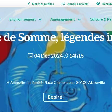
Marchés publics
Appels à projets
Recrut
Environnement
Aménagement
Culture & Pa
e de Somme, légendes i
04 Déc 2024
14h15
21 Place Clemenceau, 80100 Abbeville
Abbeville | Le Rex
Expiré!