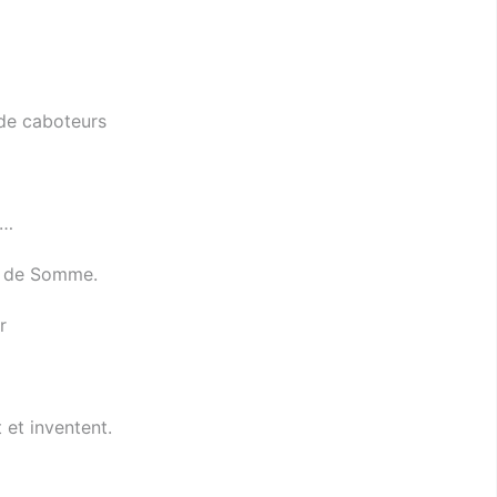
 de caboteurs
x…
ie de Somme.
r
 et inventent.