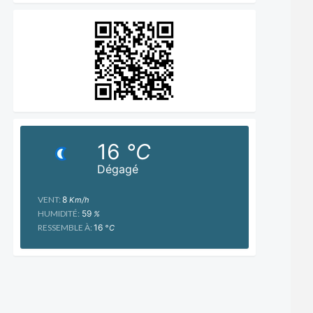
16
°C
Dégagé
VENT:
8
Km/h
HUMIDITÉ:
59
%
RESSEMBLE À:
16
°C