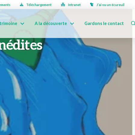
ements
Téléchargement
Intranet
J’ai vu un écureuil
trimoine
A la découverte
Gardons le contact
nédites