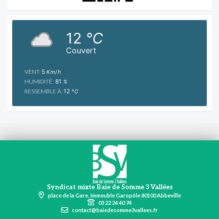
12
°C
Couvert
VENT:
5
Km/h
HUMIDITÉ:
81
%
RESSEMBLE À:
12
°C
Syndicat mixte Baie de Somme 3 Vallées
place de la Gare, Immeuble Garopôle 80100 Abbeville
03 22 24 40 74
contact@baiedesomme3vallees.fr