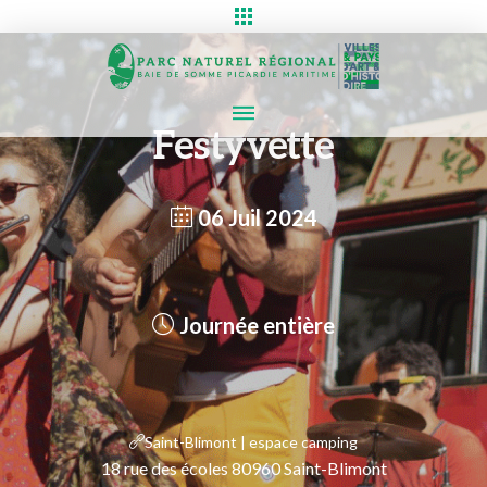
Festyvette
06 Juil 2024
Journée entière
Saint-Blimont | espace camping
18 rue des écoles 80960 Saint-Blimont