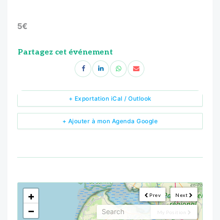
5€
Partagez cet événement
+ Exportation iCal / Outlook
+ Ajouter à mon Agenda Google
<!--
-->
+
Prev
Next
−
My Position