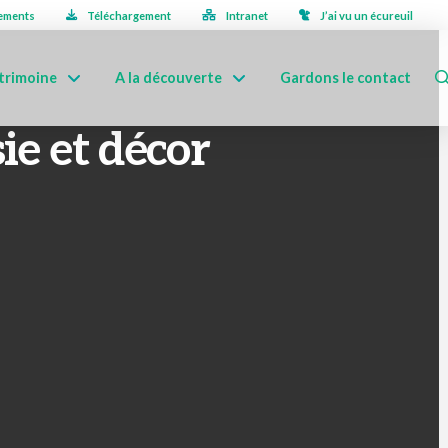
ements
Téléchargement
Intranet
J’ai vu un écureuil
trimoine
A la découverte
Gardons le contact
ie et décor