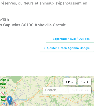
 réserves, où fleurs et animaux s’épanouissent en
h>18h
s Capucins 80100 Abbeville Gratuit
+ Exportation iCal / Outlook
+ Ajouter à mon Agenda Google
Prev
Next
My Position