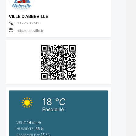
VILLE D'ABBEVILLE
03 22 20 26 80
http://abbeville.fr
18
°C
Ensoleillé
VENT:
14
Km/h
HUMIDITÉ:
55
%
RESSEMBLE À:
15
°C