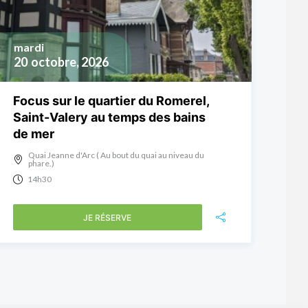
mardi
20
octobre, 2026
Focus sur le quartier du Romerel,
Saint-Valery au temps des bains
de mer
Quai Jeanne d'Arc ( Au bout du quai au niveau du
phare.)
14h30
JE RÉSERVE