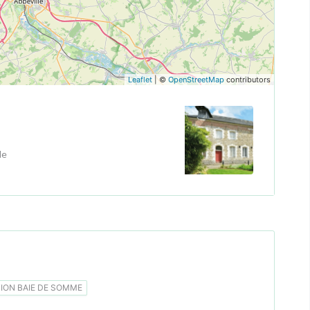
Leaflet
| ©
OpenStreetMap
contributors
le
ON BAIE DE SOMME