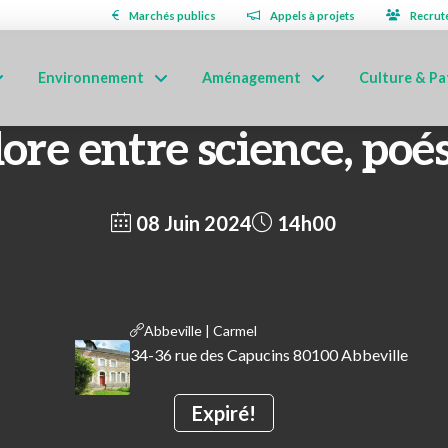
Marchés publics
Appels à projets
Recrut
Environnement
Aménagement
Culture & Pa
lore entre science, poés
08 Juin 2024
14h00
Abbeville | Carmel
34-36 rue des Capucins 80100 Abbeville
Expiré!