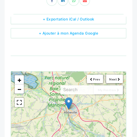
+ Exportation iCal / Outlook
+ Ajouter à mon Agenda Google
<!--
-->
+
Prev
Next
−
My Position