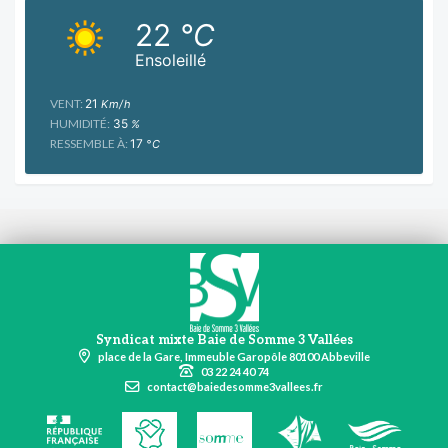
22
°C
Ensoleillé
VENT:
21
Km/h
HUMIDITÉ:
35
%
RESSEMBLE À:
17
°C
Syndicat mixte Baie de Somme 3 Vallées
place de la Gare, Immeuble Garopôle 80100 Abbeville
03 22 24 40 74
contact@baiedesomme3vallees.fr