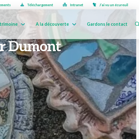
ements
Téléchargement
Intranet
J’ai vu un écureuil
trimoine
A la découverte
Gardons le contact
er Dumont