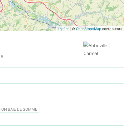
Leaflet
| ©
OpenStreetMap
contributors
le
ON BAIE DE SOMME