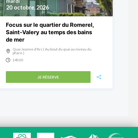
mardi
20
octobre, 2026
Focus sur le quartier du Romerel,
Saint-Valery au temps des bains
de mer
Quai Jeanne d'Arc ( Au bout du quai au niveau du
phare.)
14h30
JE RÉSERVE