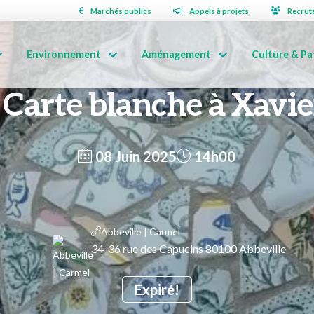
Marchés publics
Appels à projets
Recrut
Environnement
Aménagement
Culture & Pa
Carte blanche à Xavi
08 Juin 2025
14h00
Abbeville | Carmel
34-36 rue des Capucins 80100 Abbeville
Expiré!