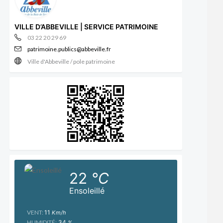
VILLE D’ABBEVILLE | SERVICE PATRIMOINE
03 22 20 29 69
patrimoine.publics@abbeville.fr
Ville d'Abbeville / pole patrimoine
22
°C
Ensoleillé
VENT:
11
Km/h
HUMIDITÉ:
34
%