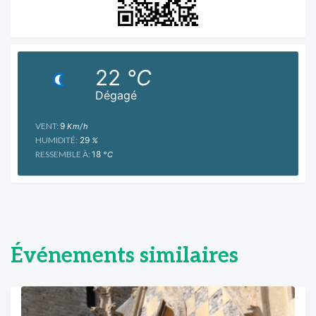
22
°C
Dégagé
VENT:
9
Km/h
HUMIDITÉ:
29
%
RESSEMBLE À:
18
°C
Événements similaires