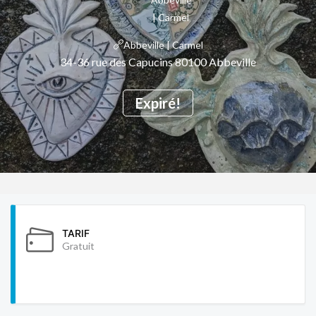
Abbeville | Carmel
34-36 rue des Capucins 80100 Abbeville
Expiré!
TARIF
Gratuit