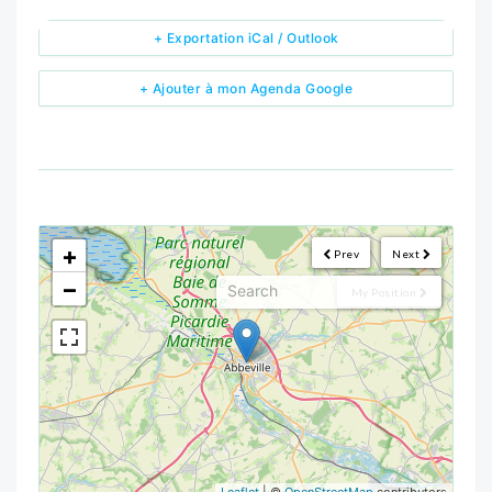
+ Exportation iCal / Outlook
+ Ajouter à mon Agenda Google
<!--
-->
+
Prev
Next
−
My Position
Leaflet
| ©
OpenStreetMap
contributors