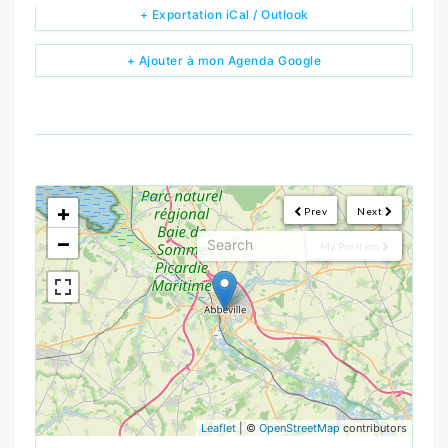
+ Exportation iCal / Outlook
+ Ajouter à mon Agenda Google
<!--
-->
+
Prev
Next
−
My Position
Leaflet
| ©
OpenStreetMap
contributors