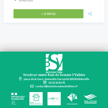
80460 Ault
+ D'INFOS
Syndicat mixte Baie de Somme 3 Vallées
place de la Gare, Immeuble Garopôle 80100 Abbeville
03 22 24 40 74
contact@baiedesomme3vallees.fr