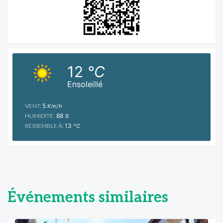
12
°C
Ensoleillé
VENT:
5
Km/h
HUMIDITÉ:
88
%
RESSEMBLE À:
13
°C
Événements similaires