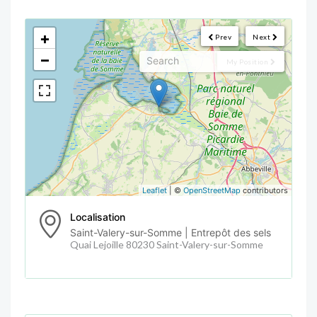
<!--
-->
+
Prev
Next
−
My Position
Leaflet
| ©
OpenStreetMap
contributors
Localisation
Saint-Valery-sur-Somme | Entrepôt des sels
Quai Lejoille 80230 Saint-Valery-sur-Somme