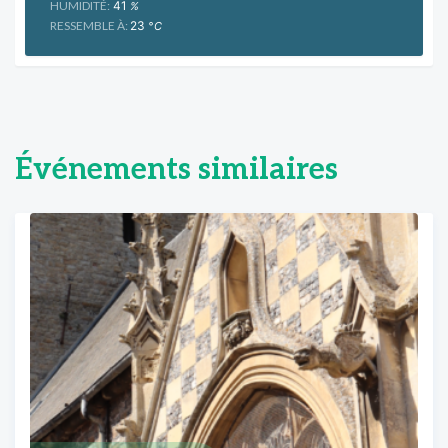
HUMIDITÉ:
41
%
RESSEMBLE À:
23
°C
Événements similaires