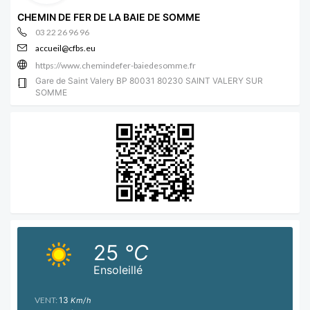
CHEMIN DE FER DE LA BAIE DE SOMME
03 22 26 96 96
accueil@cfbs.eu
https://www.chemindefer-baiedesomme.fr
Gare de Saint Valery BP 80031 80230 SAINT VALERY SUR
SOMME
25
°C
Ensoleillé
VENT:
13
Km/h