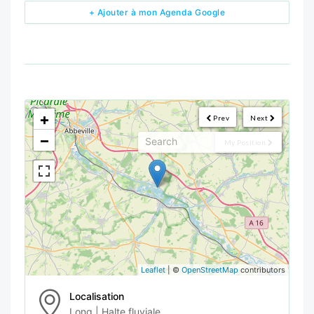
+ Ajouter à mon Agenda Google
<!--
-->
+
Prev
Next
−
My Position
Leaflet
| ©
OpenStreetMap
contributors
Localisation
Long | Halte fluviale