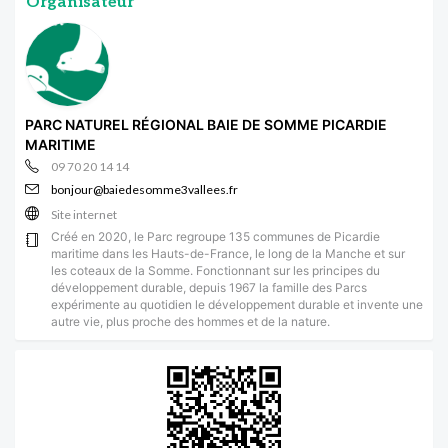
Organisateur
PARC NATUREL RÉGIONAL BAIE DE SOMME PICARDIE
MARITIME
09 70 20 14 14
bonjour@baiedesomme3vallees.fr
Site internet
Créé en 2020, le Parc regroupe 135 communes de Picardie
maritime dans les Hauts-de-France, le long de la Manche et sur
les coteaux de la Somme. Fonctionnant sur les principes du
développement durable, depuis 1967 la famille des Parcs
expérimente au quotidien le développement durable et invente une
autre vie, plus proche des hommes et de la nature.