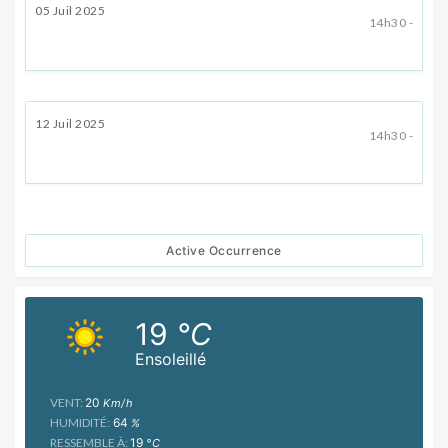
05 Juil 2025
14h30 -
12 Juil 2025
14h30 -
Active Occurrence
19
°C
Ensoleillé
VENT:
20
Km/h
HUMIDITÉ:
64
%
RESSEMBLE À:
19
°C