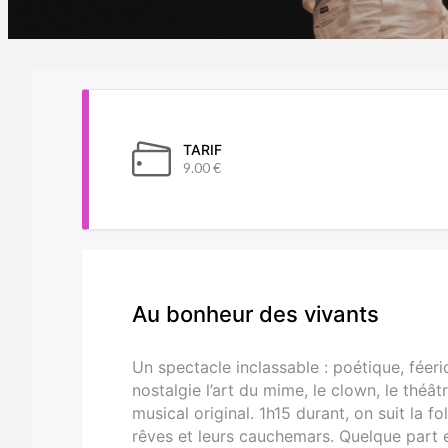
TARIF
9.00 €
Au bonheur des vivants
Un spectacle inclassable : poétique, féeri
nostalgie l’art du mime, le clown, le théâtre
musical original. 1h15 durant, on suit la f
rêves et leurs cauchemars. Quelque part e