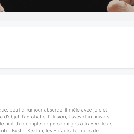
que, pétri d’humour absurde, il mêle avec joie et
 d’objet, l’acrobatie, l’illusion, tissés d’un univers
olle nuit d’un couple de personnages à travers leurs
ntre Buster Keaton, les Enfants Terribles de