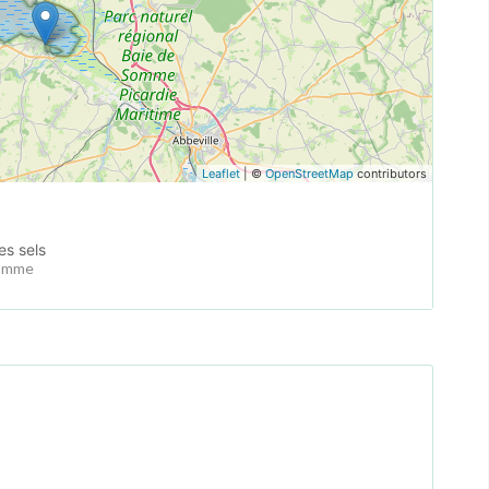
Leaflet
| ©
OpenStreetMap
contributors
es sels
Somme