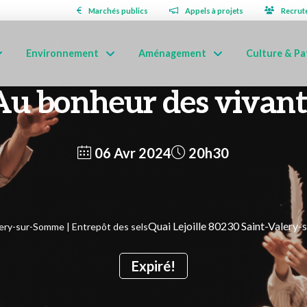
Marchés publics
Appels à projets
Recrut
Environnement
Aménagement
Culture & Pa
Au bonheur des vivant
06 Avr 2024
20h30
Quai Lejoille 80230 Saint-Valery
lery-sur-Somme | Entrepôt des sels
Expiré!