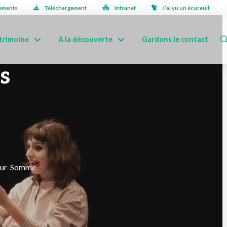
ements
Téléchargement
Intranet
J’ai vu un écureuil
trimoine
A la découverte
Gardons le contact
s
-sur-Somme