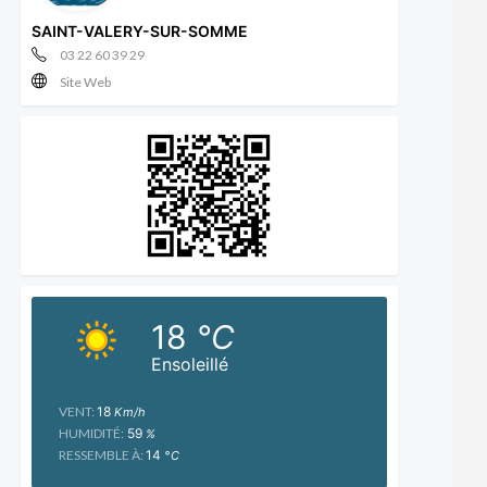
SAINT-VALERY-SUR-SOMME
03 22 60 39 29
Site Web
18
°C
Ensoleillé
VENT:
18
Km/h
HUMIDITÉ:
59
%
RESSEMBLE À:
14
°C