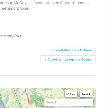
Windsor McCay, ils évoluent avec légèreté dans un
te métamorphose.
rs d’emplois
+ Exportation iCal / Outlook
+ Ajouter à mon Agenda Google
Prev
Next
My Position