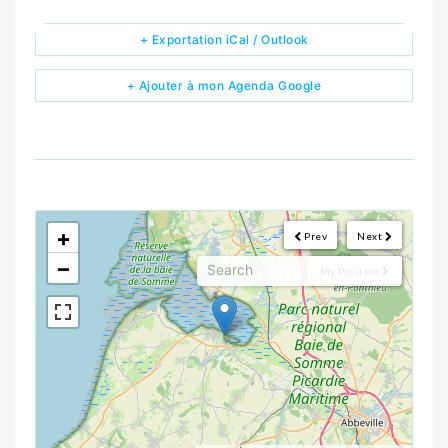
+ Exportation iCal / Outlook
+ Ajouter à mon Agenda Google
<!--
-->
+
Prev
Next
−
My Position