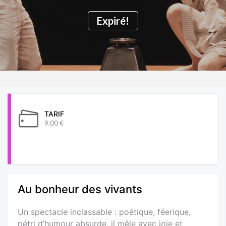
Expiré!
TARIF
9.00 €
Au bonheur des vivants
Un spectacle inclassable : poétique, féerique,
pétri d’humour absurde, il mêle avec joie et