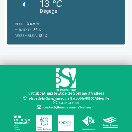
13
°C
Dégagé
VENT:
10
Km/h
HUMIDITÉ:
86
%
RESSEMBLE À:
12
°C
Syndicat mixte Baie de Somme 3 Vallées
place de la Gare, Immeuble Garopôle 80100 Abbeville
03 22 24 40 74
contact@baiedesomme3vallees.fr