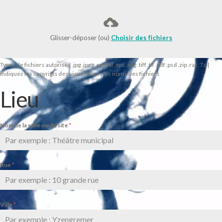
Glisser-déposer (ou)
Choisir des fichiers
Types de fichiers autorisés .jpg .jpeg .png .ai .eps .svg .tiff .tif .pdf .psd .zip .rar .7z |
indiquez les copyrigts des visuels dans les noms des fichiers
Lieu
Nom de la salle ou du site
*
Rue
*
Ville
*