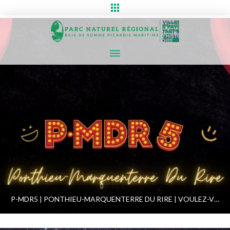
P-MDR5 | PONTHIEU-MARQUENTERRE DU RIRE | VOULEZ-VOUS COUCHER AVEC MOI CE SOIR ?