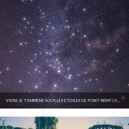
VIENS JE T’EMMÈNE SOUS LES ÉTOILES DE PONT-RÉMY | SONS ET LUMIÈRES