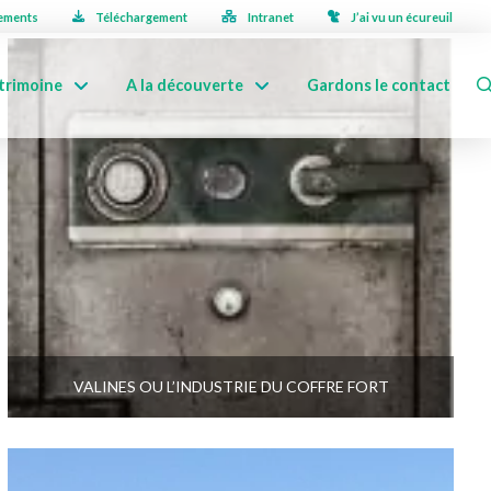
ements
Téléchargement
Intranet
J’ai vu un écureuil
trimoine
A la découverte
Gardons le contact
VALINES OU L’INDUSTRIE DU COFFRE FORT