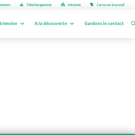
ements
Téléchargement
Intranet
J’ai vu un écureuil
trimoine
A la découverte
Gardons le contact