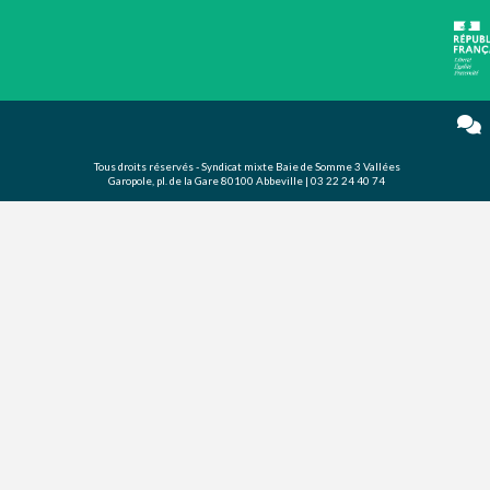
Tous droits réservés - Syndicat mixte Baie de Somme 3 Vallées
Garopole, pl. de la Gare 80100 Abbeville | 03 22 24 40 74