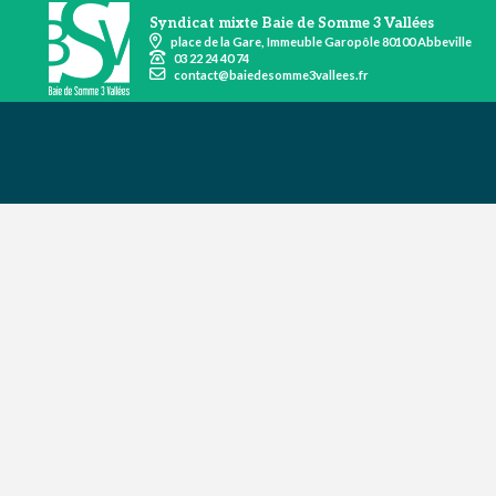
Syndicat mixte Baie de Somme 3 Vallées
place de la Gare, Immeuble Garopôle 80100 Abbeville
03 22 24 40 74
contact@baiedesomme3vallees.fr