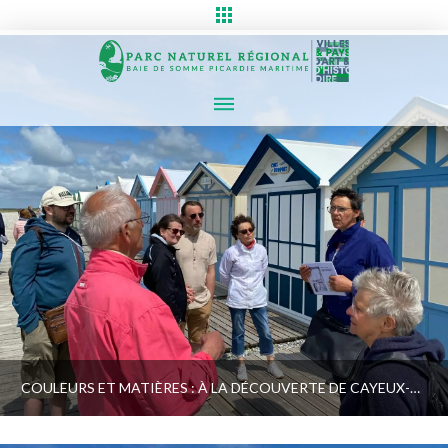
COULEURS ET MATIÈRES : À LA DÉCOUVERTE DE CAYEUX-SUR-MER | SPÉCIALE FAMILLE