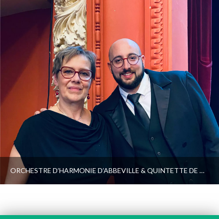
ORCHESTRE D’HARMONIE D’ABBEVILLE & QUINTETTE DE CUIVRES DU BEAUVAISIS