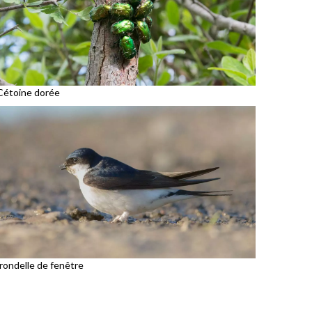
Cétoine dorée
irondelle de fenêtre