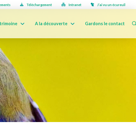
ements
Téléchargement
Intranet
J’ai vu un écureuil
trimoine
A la découverte
Gardons le contact