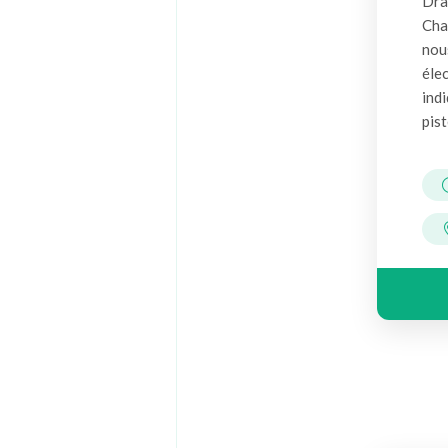
Drac
Cha
nous
élec
indi
pist