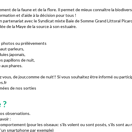
ent de la faune et de la flore. Il permet de mieux connaître la biodiver
ormation et d’aide à la décision pour tous !
n partenariat avec le Syndicat mixte Baie de Somme Grand Littoral Picar
ée de la Maye de la source à son estuaire.
 de photos ou prélèvements
haut-parleurs,
pluies japonais,
es papillons de nuit,
 aux phares.
z vous, de jour,comme de nuit!! Si vous souhaitez être informé ou partici
s.fr
rmées de nos sorties
 ?
os observations.
voir :
portement (pour les oiseaux: s’ils volent ou sont posés, s’ils sont au ni
 d’un smartphone par exemple)