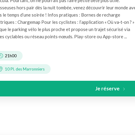
ula. Pourtant, on ne pourrait pas faire petite bête plus utile.
sseuses hors pair dès la nuit tombée, venez découvrir leur monde av
 le temps d’une soirée ! Infos pratiques : Bornes de recharge
triques : Chargemap Pour les cyclistes : l’application « Où va‑t‑on ? »
que le parking vélo le plus proche et propose un trajet sécurisé via
es cyclables ou réseau points‑nœuds. Play-store ou App-store ...
21h00
10 Pl. des Marronniers
Je réserve