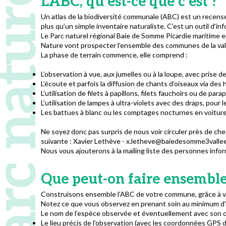
 naturel régional
L'ABC, qu’est-ce que c’est ?
Un atlas de la biodiversité communale (ABC) est un recensem
plus qu’un simple inventaire naturaliste. C’est un outil d’inf
Le Parc naturel régional Baie de Somme Picardie maritime e
Nature vont prospecter l’ensemble des communes de la vall
La phase de terrain commence, elle comprend :
L’observation à vue, aux jumelles ou à la loupe, avec prise
L’écoute et parfois la diffusion de chants d’oiseaux via des 
L’utilisation de filets à papillons, filets fauchoirs ou de para
L’utilisation de lampes à ultra-violets avec des draps, pour l
Les battues à blanc ou les comptages nocturnes en voiture
Ne soyez donc pas surpris de nous voir circuler près de che
suivante : Xavier Lethève - x.letheve@baiedesomme3vallee
Nous vous ajouterons à la mailing liste des personnes info
Que peut-on faire ensemble
Construisons ensemble l’ABC de votre commune, grâce à v
Notez ce que vous observez en prenant soin au minimum d’a
Le nom de l’espèce observée et éventuellement avec son com
Le lieu précis de l’observation (avec les coordonnées GPS