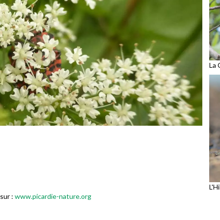
La 
L'H
sur :
www.picardie-nature.org